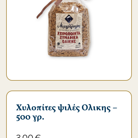
Χυλοπίτες ψιλές Ολικης –
500 γρ.
3,00
€