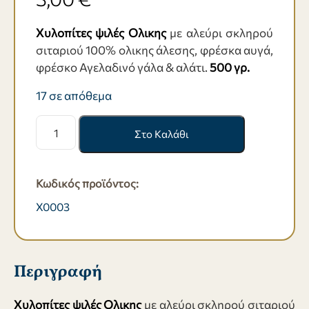
Χυλοπίτες ψιλές Ολικης
με αλεύρι σκληρού
σιταριού 100% ολικης άλεσης, φρέσκα αυγά,
φρέσκο Αγελαδινό γάλα & αλάτι.
500 γρ.
17 σε απόθεμα
Χυλοπίτες
Στο Καλάθι
ψιλές
Ολικης
-
Κωδικός προϊόντος:
500
γρ.
X0003
ποσότητα
Περιγραφή
Χυλοπίτες ψιλές Ολικης
με αλεύρι σκληρού σιταριού