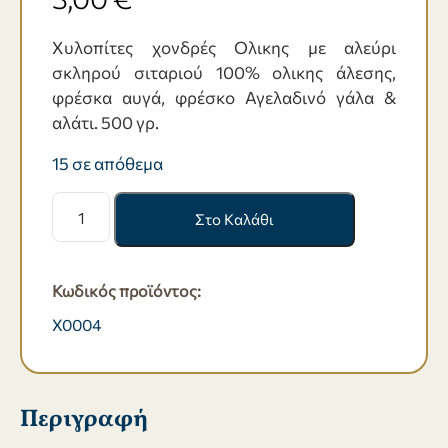
Χυλοπίτες χονδρές Ολικης με αλεύρι
σκληρού σιταριού 100% ολικης άλεσης,
φρέσκα αυγά, φρέσκο Αγελαδινό γάλα &
αλάτι. 500 γρ.
15 σε απόθεμα
Χυλοπίτες
Στο Καλάθι
χονδρές
Ολικης
-
Κωδικός προϊόντος:
500
γρ.
X0004
ποσότητα
Περιγραφή