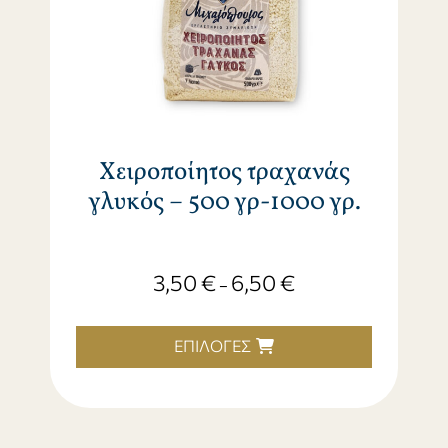
Χειροποίητος τραχανάς
γλυκός – 500 γρ-1000 γρ.
3,50
€
6,50
€
–
ΕΠΙΛΟΓΈΣ