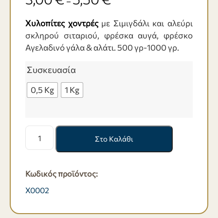
–
Χυλοπίτες
χοντρές
με Σιμιγδάλι και αλεύρι
σκληρού σιταριού, φρέσκα αυγά, φρέσκο
Αγελαδινό γάλα & αλάτι. 500 γρ-1000 γρ.
Συσκευασία
0,5 Kg
1 Kg
Χυλοπίτες
Στο Καλάθι
χοντρές
-
500
Κωδικός προϊόντος:
γρ-1000
γρ.
X0002
ποσότητα