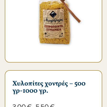
Χυλοπίτες χοντρές – 500
γρ-1000 γρ.
3,00
€
5,50
€