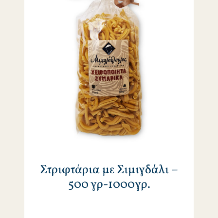
Στριφτάρια με Σιμιγδάλι –
500 γρ-1000γρ.