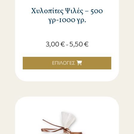
Χυλοπίτες Ψιλές – 500
γρ-1000 γρ.
3,00
€
5,50
€
–
ΕΠΙΛΟΓΈΣ